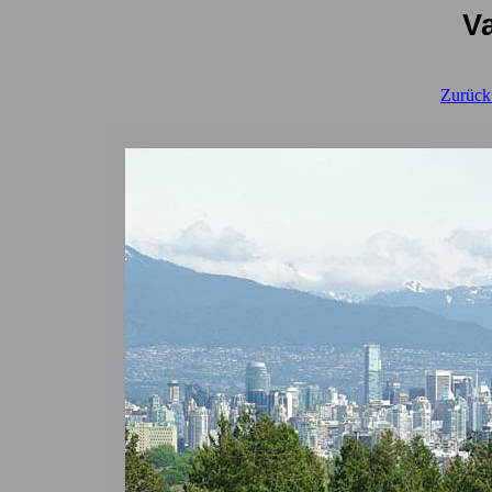
V
Zurück.